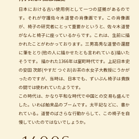
日本における古い使用例として一つの証拠があるので
す。それが守護佐々木道誉の肖像画です。この肖像画
が、椅子の研究者にとって重要かというと、佐々木道誉
がなんと椅子に座っているからです。これは、生前に描
かれたことがわかっております。三男高秀な道誉の還暦
に筆をとり(他の人に描かせたとも言われている)描いた
そうです。 描かれた1366年は室町時代です。上記日本史
の安田 次郎(やすだ つぐお)お茶の水女子大教授にうかが
ったのですが、当時は、日本でも、ずいぶん椅子は貴族
の間では使われていたようです。
この時代は、かなり平和な時代で中国との交易も盛んで
した。いわば舶来品のブームです。太平記などに、書か
れている。道誉のばさらな行動からして、この椅子を自
慢していたのではないでしょうか。