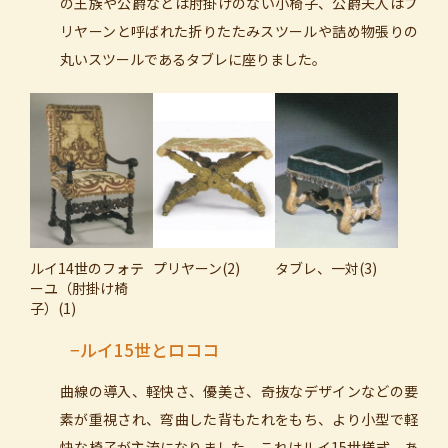
の王族や公爵などは肘掛けのない小椅子、公爵夫人はプ
リヤーンと呼ばれた折りたたみスツールや詰め物張りの
丸いスツールであるタブレに座りました。
ルイ14世のフォテ
プリヤーン(2)
タブレ、一対(3)
ーユ（肘掛け椅
子）(1)
−ルイ15世とロココ
曲線の導入、軽快さ、優美さ、奇抜なデザインなどの要
素が重視され、弯曲した背もたれをもち、より小型で軽
快な椅子が主流になりました。これはルイ15世様式、あ