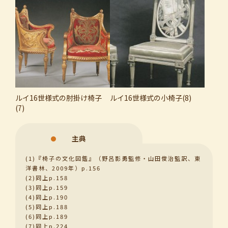
ルイ16世様式の肘掛け椅子
ルイ16世様式の小椅子(8)
(7)
主典
(1)『椅子の文化図鑑』（野呂影勇監修・山田俊治監訳、東
洋書林、2009年）p.156
(2)同上p.158
(3)同上p.159
(4)同上p.190
(5)同上p.188
(6)同上p.189
(7)同上p.224