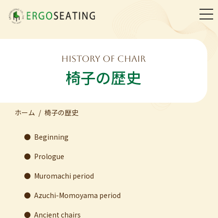
togg
navi
HISTORY OF CHAIR
椅子の歴史
ホーム
椅子の歴史
●
Beginning
●
Prologue
●
Muromachi period
●
Azuchi-Momoyama period
●
Ancient chairs