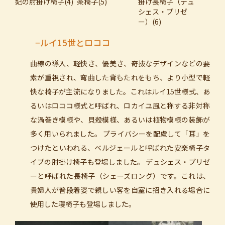
妃の肘掛け椅子(4)
楽椅子(5)
掛け長椅子（デュ
シェス・プリゼ
ー）(6)
−ルイ15世とロココ
曲線の導入、軽快さ、優美さ、奇抜なデザインなどの要
素が重視され、弯曲した背もたれをもち、より小型で軽
快な椅子が主流になりました。これはルイ15世様式、あ
るいはロココ様式と呼ばれ、ロカイユ風と称する非対称
な渦巻き模様や、貝殻模様、あるいは植物模様の装飾が
多く用いられました。 プライバシーを配慮して「耳」を
つけたといわれる、ベルジェールと呼ばれた安楽椅子タ
イプの肘掛け椅子も登場しました。 デュシェス・プリゼ
ーと呼ばれた長椅子（シェーズロング）です。これは、
貴婦人が普段着姿で親しい客を自室に招き入れる場合に
使用した寝椅子も登場しました。