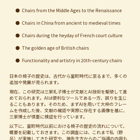
●
Chairs from the Middle Ages to the Renaissance
●
Chairs in China from ancient to medieval times
●
Chairs during the heyday of French court culture
●
The golden age of British chairs
●
Functionality and artistry in 20th-century chairs
日本の椅子の歴史は、古代から室町時代に至るまで、多くの
追加や発展が見られます。
現在、この研究は三家礼子博士が文献とAI技術を駆使して進
めておられます。AIは便利なツールである一方、誤りを生じ
ることもあります。そのため、まずAIを用いて大枠のフレー
ムを作成した後、文献の確認や実際に存在する画像を基に、
三家博士が慎重に検証を行っています。
以下に、室町時代以前における椅子の歴史の流れについて、
概要を記載しておきます。この調査には、これまで私（野
呂）が実施してきた研究や、諸先生方からのご指導の内容も