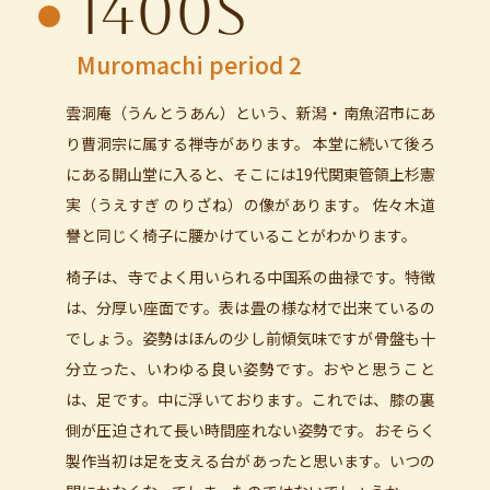
1400s
Muromachi period 2
雲洞庵（うんとうあん）という、新潟・南魚沼市にあ
り曹洞宗に属する禅寺があります。 本堂に続いて後ろ
にある開山堂に入ると、そこには19代関東管領上杉憲
実（うえすぎ のりざね）の像があります。 佐々木道
譽と同じく椅子に腰かけていることがわかります。
椅子は、寺でよく用いられる中国系の曲禄です。特徴
は、分厚い座面です。表は畳の様な材で出来ているの
でしょう。姿勢はほんの少し前傾気味ですが骨盤も十
分立った、いわゆる良い姿勢です。おやと思うこと
は、足です。中に浮いております。これでは、膝の裏
側が圧迫されて長い時間座れない姿勢です。おそらく
製作当初は足を支える台があったと思います。いつの