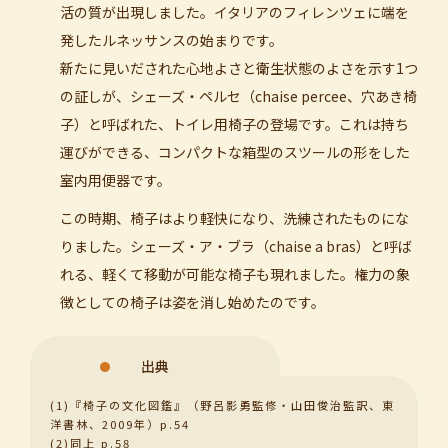
活の質が出現しました。イタリアのフィレンツェに端を
発したルネッサンスの始まりです。
新たに見いだされた心地よさと衛生状態のよさを示す1つ
の証しが、シェーズ・ペルセ（chaise percee、穴あき椅
子）と呼ばれた、トイレ用椅子の登場です。これは持ち
運びができる、コンパクトな箱型のスツールの形をした
室内用便器です。
この時期、椅子はより軽快になり、洗練されたものにな
りました。シェーズ・ア・ブラ（chaise a bras）と呼ば
れる、軽くて移動が可能な椅子も現れました。権力の象
徴としての椅子は姿を消し始めたのです。
出典
(1)『椅子の文化図鑑』（野呂影勇監修・山田俊治監訳、東
洋書林、2009年）p.54
(2)同上 p.58