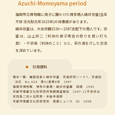
Azuchi-Momoyama period
福岡市立博物館に椅子に腰かけた博多商人嶋井宗室(生年
不詳 没元和元年1615年)の肖像画があります。
嶋井宗室は、大友宗麟1530～1587支配下の商人です。宗
室は、山上宗二（利休の弟子秀吉の怒りを買い打ち
首）・千宗易（利休のこと）らと、茶の湯を介した交流
を深めています。
引用資料
堀本一繁、織田信長と嶋井宗室 茶道研究ノート7、茶道誌
淡交 No.624 第51巻第8号 1997
福岡市博物館 博多の豪商―嶋井宗室展 図録 1992
京都市埋蔵文化財研究所発掘調査報告 2007-11平安京左
京四条二坊十五町跡・本能寺城跡
京都市埋蔵文化財研究所 発掘ニュース 82 2008