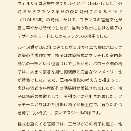
ヴェルサイユ宮殿を建てたルイ14世（1643-1715年）の
時世からフランス革命の後に処刑されたルイ16世
（1774-93年）の時代にかけて、フランスの宮廷文化が
最も華やかな時代でしたが、当時の欧州における椅子の
デザインをリードしたのもフランスの椅子でした。
ルイ14世が1682年に建てたヴェルサイユ宮殿はバロック
建築の代表作です。椅子は建築様式にマッチした室内装
飾品の一部という位置づけでしたから、バロック調の椅
子は、大きく豪奢な男性的装飾と完全なシンメトリー性
が特徴でした。また、王権神授説の考え方と相まって、
宮廷の儀式や座席配列の階級制が重視されましたが、椅
子は権威の象徴として、序列づけに利用されました。フ
ォテーユと呼ばれた肘掛け椅子が最上位で、背もたれつ
き椅子（小椅子）、次いでスツールの順です。
格式を重んずる宮殿では、王だけがこの椅子に座り、他