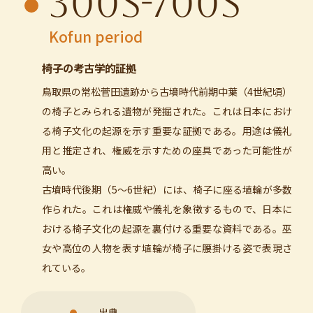
300s-700s
Kofun period
椅子の考古学的証拠
鳥取県の常松菅田遺跡から古墳時代前期中葉（4世紀頃）
の椅子とみられる遺物が発掘された。これは日本におけ
る椅子文化の起源を示す重要な証拠である。用途は儀礼
用と推定され、権威を示すための座具であった可能性が
高い。
古墳時代後期（5～6世紀）には、椅子に座る埴輪が多数
作られた。これは権威や儀礼を象徴するもので、日本に
おける椅子文化の起源を裏付ける重要な資料である。巫
女や高位の人物を表す埴輪が椅子に腰掛ける姿で表現さ
れている。
出典