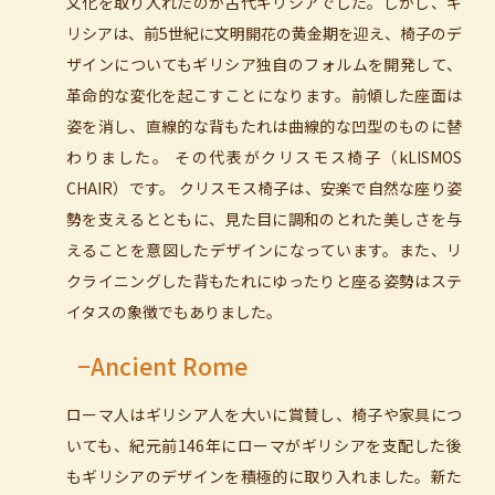
文化を取り入れたのが古代ギリシアでした。しかし、ギ
リシアは、前5世紀に文明開花の黄金期を迎え、椅子のデ
ザインについてもギリシア独自のフォルムを開発して、
革命的な変化を起こすことになります。前傾した座面は
姿を消し、直線的な背もたれは曲線的な凹型のものに替
わりました。 その代表がクリスモス椅子（kLISMOS
CHAIR）です。 クリスモス椅子は、安楽で自然な座り姿
勢を支えるとともに、見た目に調和のとれた美しさを与
えることを意図したデザインになっています。また、リ
クライニングした背もたれにゆったりと座る姿勢はステ
イタスの象徴でもありました。
−Ancient Rome
ローマ人はギリシア人を大いに賞賛し、椅子や家具につ
いても、紀元前146年にローマがギリシアを支配した後
もギリシアのデザインを積極的に取り入れました。新た