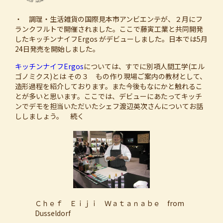
・ 調理・生活雑貨の国際見本市アンビエンテが、２月にフ
ランクフルトで開催されました。ここで藤寅工業と共同開発
したキッチンナイフErgos がデビューしました。日本では5月
24日発売を開始しました。
キッチンナイフErgos
については、すでに別項人間工学(エル
ゴノミクス)とは その３ もの作り現場ご案内の教材として、
造形過程を紹介しております。また今後もなにかと触れるこ
とが多いと思います。ここでは、デビューにあたってキッチ
ンでデモを担当いただいたシェフ渡辺英次さんについてお話
ししましょう。 続く
Ｃｈｅｆ Ｅｉｊｉ Ｗａｔａｎａｂｅ from
Dusseldorf