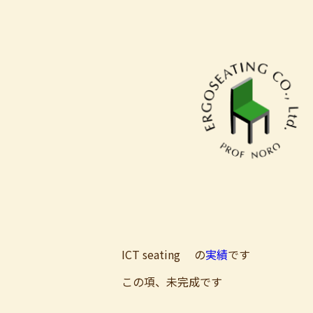
ICT seating の
実績
です
この項、未完成です