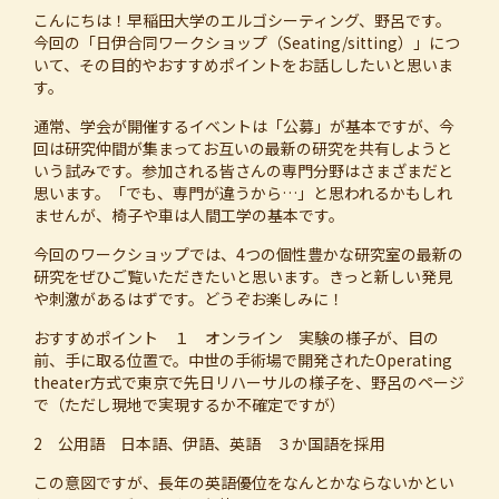
こんにちは！早稲田大学のエルゴシーティング、野呂です。
今回の「日伊合同ワークショップ（Seating/sitting）」につ
いて、その目的やおすすめポイントをお話ししたいと思いま
す。
通常、学会が開催するイベントは「公募」が基本ですが、今
回は研究仲間が集まってお互いの最新の研究を共有しようと
いう試みです。参加される皆さんの専門分野はさまざまだと
思います。「でも、専門が違うから…」と思われるかもしれ
ませんが、椅子や車は人間工学の基本です。
今回のワークショップでは、4つの個性豊かな研究室の最新の
研究をぜひご覧いただきたいと思います。きっと新しい発見
や刺激があるはずです。どうぞお楽しみに！
おすすめポイント １ オンライン 実験の様子が、目の
前、手に取る位置で。中世の手術場で開発されたOperating
theater方式で東京で先日リハーサルの様子を、野呂のページ
で（ただし現地で実現するか不確定ですが）
2 公用語 日本語、伊語、英語 ３か国語を採用
この意図ですが、長年の英語優位をなんとかならないかとい